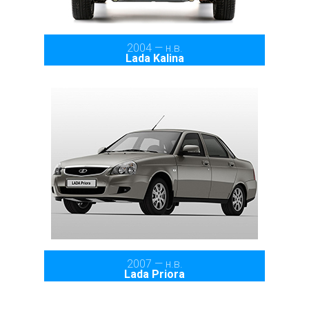
2004 — н.в.
Lada Kalina
2007 — н.в.
Lada Priora